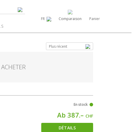
Comparaison
Panier
FR
LS
Plus récent
X ACHETER
En stock
Ab 387.–
CHF
DÉTAILS