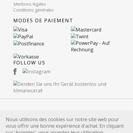
Mentions légales
Conditions générales
MODES DE PAIEMENT
FOLLOW US
© 2026 Recommerce SA. Proudly Made in
Nous utilisons des cookies sur notre site web pour
Switzerland.
vous offrir une bonne expérience d'achat. En cliquant
Toutes les marques et références de produits
sur 'Accepter', vous acceptez leur utilisation.