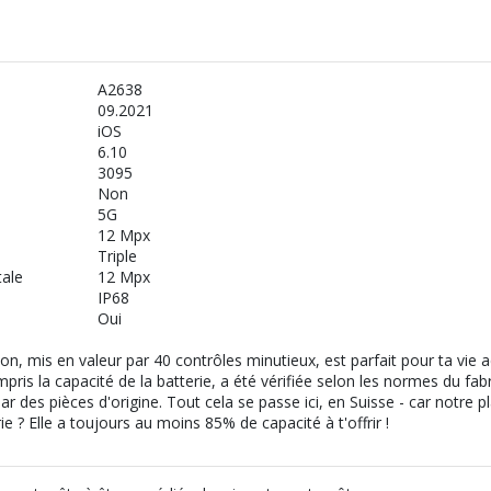
A2638
09.2021
iOS
6.10
3095
Non
d
5G
12 Mpx
Triple
tale
12 Mpx
IP68
Oui
, mis en valeur par 40 contrôles minutieux, est parfait pour ta vie 
pris la capacité de la batterie, a été vérifiée selon les normes du fabr
r des pièces d'origine. Tout cela se passe ici, en Suisse - car notre 
rie ? Elle a toujours au moins 85% de capacité à t'offrir !