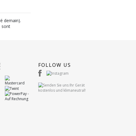
ré demain).
n sont
E
FOLLOW US
T