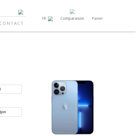
Comparaison
Panier
FR
CONTACT
B
lpin