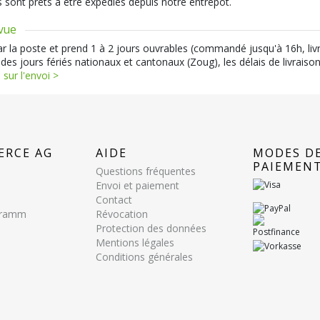
s sont prêts à être expédiés depuis notre entrepôt.
évue
par la poste et prend 1 à 2 jours ouvrables (commandé jusqu'à 16h, liv
 des jours fériés nationaux et cantonaux (Zoug), les délais de livraiso
 sur l'envoi >
ERCE AG
AIDE
MODES D
PAIEMEN
Questions fréquentes
Envoi et paiement
Contact
ogramm
Révocation
Protection des données
Mentions légales
Conditions générales