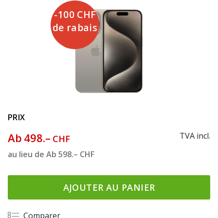
-100 CHF
de rabais
PRIX
Ab
498.–
TVA incl.
CHF
au lieu de
Ab
598.–
CHF
AJOUTER AU PANIER
Comparer