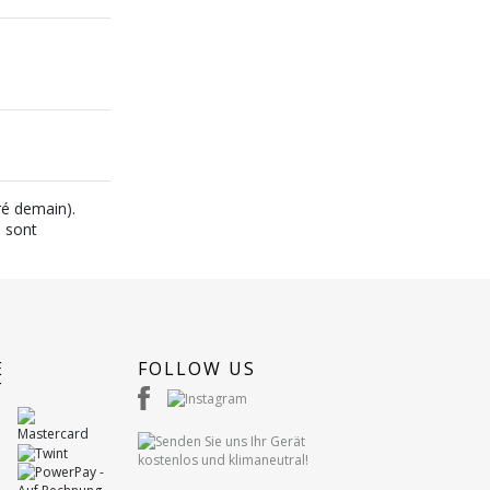
ré demain).
n sont
E
FOLLOW US
T