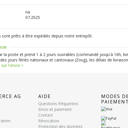
na
07.2025
s sont prêts à être expédiés depuis notre entrepôt.
évue
par la poste et prend 1 à 2 jours ouvrables (commandé jusqu'à 16h, liv
 des jours fériés nationaux et cantonaux (Zoug), les délais de livraiso
 sur l'envoi >
ERCE AG
AIDE
MODES D
PAIEMEN
Questions fréquentes
Envoi et paiement
Contact
ogramm
Révocation
Protection des données