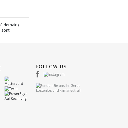
ré demain).
n sont
E
FOLLOW US
T