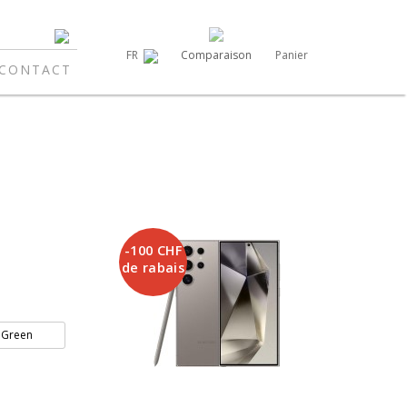
Comparaison
Panier
FR
CONTACT
-100 CHF
de rabais
 Green