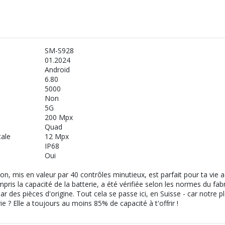
SM-S928
01.2024
Android
6.80
5000
Non
d
5G
200 Mpx
Quad
tale
12 Mpx
IP68
Oui
, mis en valeur par 40 contrôles minutieux, est parfait pour ta vie 
pris la capacité de la batterie, a été vérifiée selon les normes du fabr
r des pièces d'origine. Tout cela se passe ici, en Suisse - car notre 
rie ? Elle a toujours au moins 85% de capacité à t'offrir !