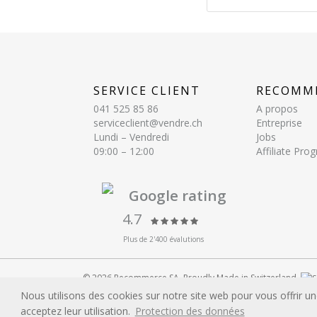
SERVICE CLIENT
RECOMM
041 525 85 86
A propos
serviceclient@vendre.ch
Entreprise
Lundi – Vendredi
Jobs
09:00 – 12:00
Affiliate Pr
Google rating
4.7
Plus de 2'400 évalutions
© 2026 Recommerce SA. Proudly Made in Switzerland.
Toutes les marques et références de produits publiées sur c
Nous utilisons des cookies sur notre site web pour vous offrir un
marques et/ou les marques déposées de leurs propriétaire
acceptez leur utilisation.
Protection des données