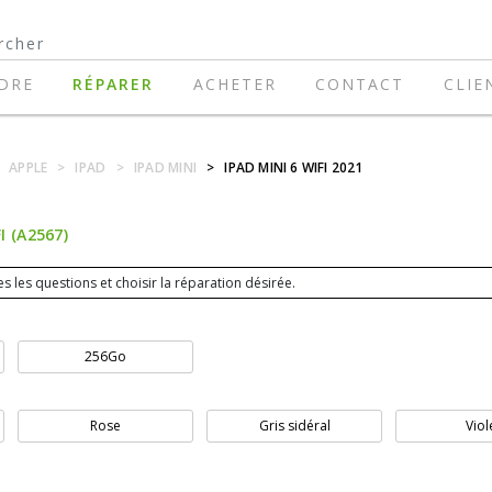
DRE
RÉPARER
ACHETER
CONTACT
CLIE
APPLE
>
IPAD
>
IPAD MINI
>
IPAD MINI 6 WIFI 2021
I (A2567)
s les questions et choisir la réparation désirée.
256Go
Rose
Gris sidéral
Viol