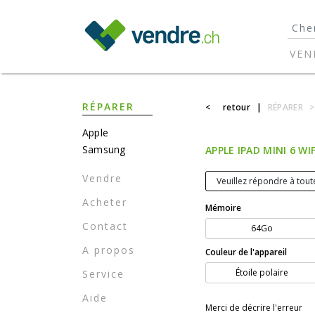
}
VEN
RÉPARER
<
retour
|
RÉPARER
>
Apple
Samsung
APPLE IPAD MINI 6 WIF
Vendre
Veuillez répondre à toute
Acheter
Mémoire
Contact
64Go
A propos
Couleur de l'appareil
Étoile polaire
Service
Aide
Merci de décrire l'erreur