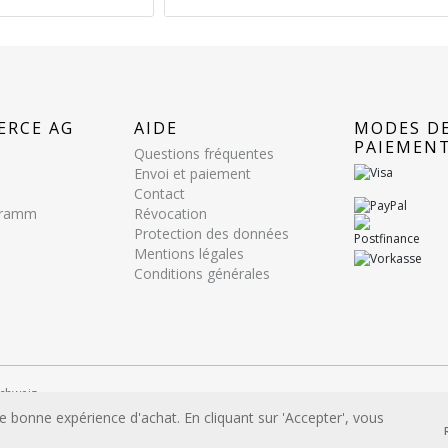
ERCE AG
AIDE
MODES D
PAIEMEN
Questions fréquentes
Envoi et paiement
Contact
ogramm
Révocation
Protection des données
Mentions légales
Conditions générales
e site internet sont uniquement utilisées à des fins d'identification et sont les
e bonne expérience d'achat. En cliquant sur 'Accepter', vous
s respectifs.