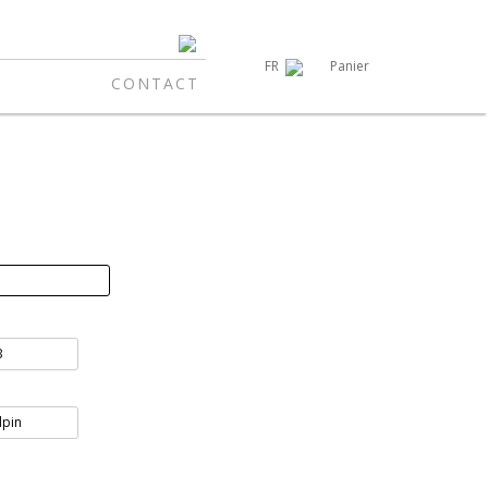
Panier
FR
CONTACT
B
lpin