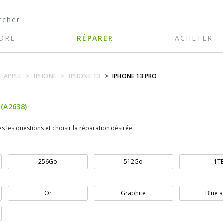
DRE
RÉPARER
ACHETER
APPLE
>
IPHONE
>
IPHONE 13
>
IPHONE 13 PRO
(A2638)
s les questions et choisir la réparation désirée.
256Go
512Go
1T
Or
Graphite
Blue a