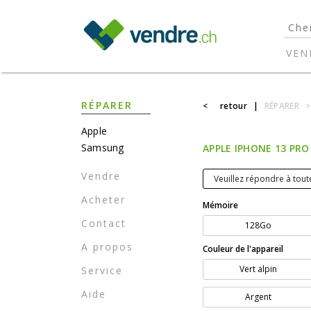
}
VEN
RÉPARER
<
retour
|
RÉPARER
>
Apple
Samsung
APPLE IPHONE 13 PRO 
Vendre
Veuillez répondre à toute
Acheter
Mémoire
Contact
128Go
A propos
Couleur de l'appareil
Vert alpin
Service
Aide
Argent