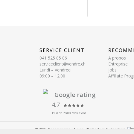
SERVICE CLIENT
RECOMM
041 525 85 86
A propos
serviceclient@vendre.ch
Entreprise
Lundi – Vendredi
Jobs
09:00 – 12:00
Affiliate Pr
Google rating
4.7
Plus de 2'400 évalutions
© 2026 Recommerce SA. Proudly Made in Switzerland.