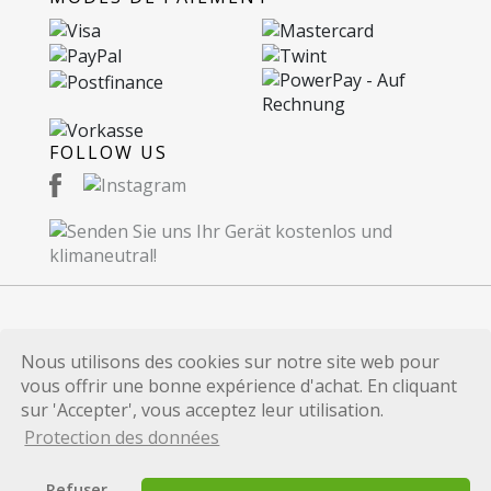
FOLLOW US
© 2026 Recommerce SA. Proudly Made in
Nous utilisons des cookies sur notre site web pour
Switzerland.
vous offrir une bonne expérience d'achat. En cliquant
Toutes les marques et références de produits
sur 'Accepter', vous acceptez leur utilisation.
publiées sur ce site internet sont uniquement
Protection des données
utilisées à des fins d'identification et sont les
marques et/ou les marques déposées de leurs
Refuser