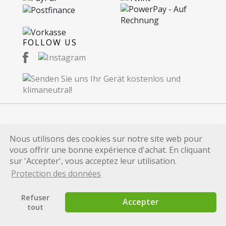
FOLLOW US
© 2026 Recommerce SA. Proudly Made in
Nous utilisons des cookies sur notre site web pour
Switzerland.
vous offrir une bonne expérience d'achat. En cliquant
Toutes les marques et références de produits
sur 'Accepter', vous acceptez leur utilisation.
publiées sur ce site internet sont uniquement
Protection des données
utilisées à des fins d'identification et sont les
marques et/ou les marques déposées de leurs
Refuser
Accepter
propriétaires respectifs.
tout