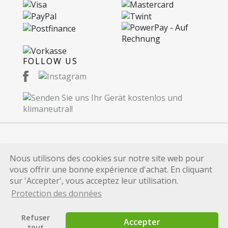
FOLLOW US
© 2026 Recommerce SA. Proudly Made in
Nous utilisons des cookies sur notre site web pour
Switzerland.
vous offrir une bonne expérience d'achat. En cliquant
Toutes les marques et références de produits
sur 'Accepter', vous acceptez leur utilisation.
publiées sur ce site internet sont uniquement
Protection des données
utilisées à des fins d'identification et sont les
marques et/ou les marques déposées de leurs
Refuser
Accepter
propriétaires respectifs.
tout