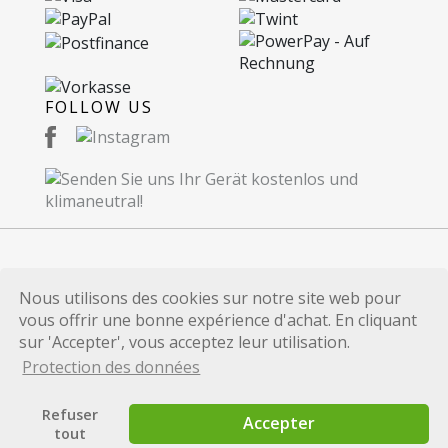
FOLLOW US
© 2026 Recommerce SA. Proudly Made in
Nous utilisons des cookies sur notre site web pour
Switzerland.
vous offrir une bonne expérience d'achat. En cliquant
Toutes les marques et références de produits
sur 'Accepter', vous acceptez leur utilisation.
publiées sur ce site internet sont uniquement
Protection des données
utilisées à des fins d'identification et sont les
marques et/ou les marques déposées de leurs
Refuser
Accepter
propriétaires respectifs.
tout