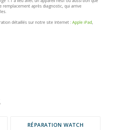
nge 1:1 a lieu avec un appareil neuf ou aussi bon que
 remplacement après diagnostic, qui arrive
les.
tion détaillés sur notre site Internet :
Apple iPad
,
S
RÉPARATION WATCH