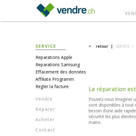
}
VEN
SERVICE
<
retour
|
SERVICE
>
Reparations Apple
Reparations Samsung
Effacement des données
Affiliate Programm
Regler la facture
La réparation es
Vendre
Pouvez-vous imaginer un
sont disponibles à tout
Réparer
besoin d’une aide rapid
sécurité les plus élevé
Acheter
mains.
Contact